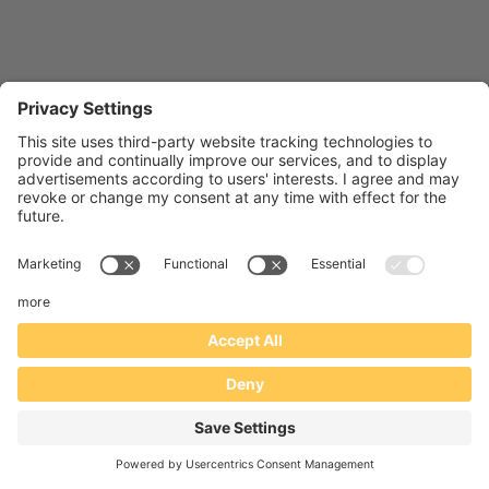
Antiche Fattorie Marchigiane S.r.l. - Via Mensa 3, 48022 S. Maria in Fabriago (RA)-
P.I. e CF: 02557800394 |
Contatti
|
Privacy e Cookie Policy