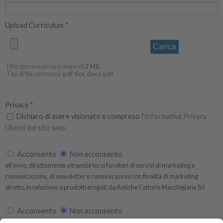
Upload Curriculum
*
I file devono pesare meno di
2 MB
.
Tipi di file permessi:
pdf doc docx odt
.
Privacy
*
Dichiaro di avere visionato e compreso
l'Informativa Privacy
Utenti del sito web
marketing
*
Acconsento
Non acconsento
all’invio, direttamente o tramite terzi fornitori di servizi di marketing e
comunicazione, di newsletter e comunicazioni con finalità di marketing
diretto, in relazione a prodotti erogati da Antiche Fattorie Marchigiane Srl
Profilazione
*
Acconsento
Non acconsento
al trattamento dei propri dati ai fini dello svolgimento di attività di