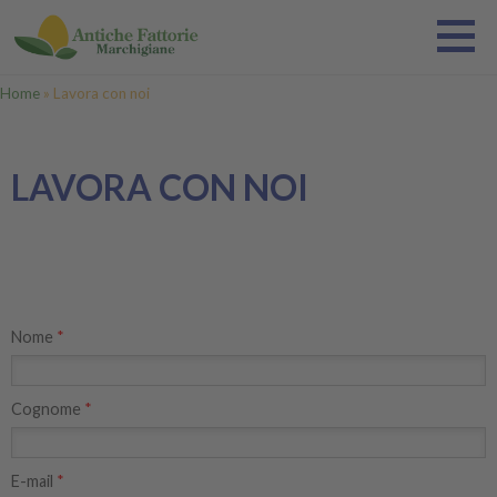
Salta al contenuto principale
Antiche
Fattorie
Marchigiane
Tu sei qui
Home
»
Lavora con noi
LAVORA CON NOI
Nome
*
Cognome
*
E-mail
*